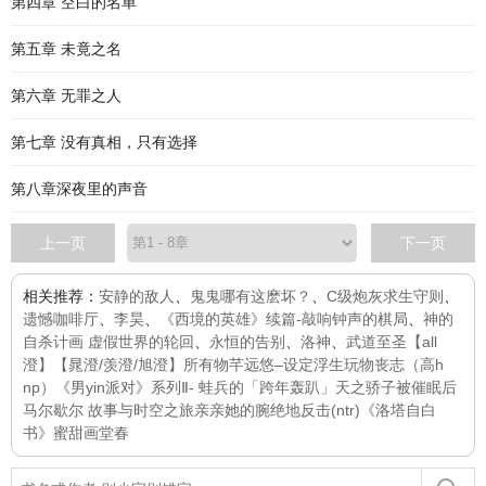
第四章 空白的名单
第五章 未竟之名
第六章 无罪之人
第七章 没有真相，只有选择
第八章深夜里的声音
上一页
下一页
相关推荐：
安静的敌人
、
鬼鬼哪有这麽坏？
、
C级炮灰求生守则
、
遗憾咖啡厅
、
李昊
、
《西境的英雄》续篇-敲响钟声的棋局
、
神的
自杀计画 虚假世界的轮回
、
永恒的告别
、
洛神
、
武道至圣
【all
澄】【晁澄/羡澄/旭澄】所有物
芊远悠–设定
浮生
玩物丧志（高h
np）
《男yin派对》系列Ⅱ- 蛙兵的「跨年轰趴」
天之骄子被催眠后
马尔歇尔 故事与时空之旅
亲亲她的腕
绝地反击(ntr)
《洛塔自白
书》
蜜甜
画堂春