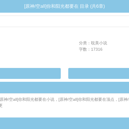
[原神/空all]你和阳光都要在 目录 (共6章)
分类：耽美小说
字数：17316
u，[原神/空all]你和阳光都要在小说，[原神/空all]你和阳光都要在顶点，
更