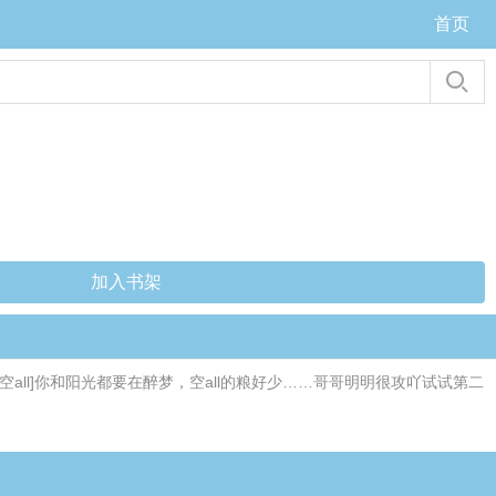
首页
加入书架
[原神/空all]你和阳光都要在醉梦，空all的粮好少……哥哥明明很攻吖试试第二