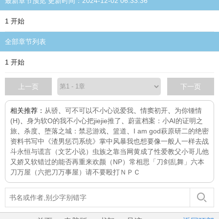
最新章节预览 更新时间：2024-12-02 06:33:36
1 开始
全部章节列表
1 开始
上一页
下一页
相关推荐：
从骄
、
可不可以不小心说爱我
、
情窦初开
、
为你锺情
(H)
、
身为软O的我不小心把jiejie推了
、
蔚蓝档案：小AI的证明之
旅
、
杀度
、
堕落之城：禁忌游戏
、
篮道
、
I am god
萩原研二的绝密
资料书写中
《渣男惩罚系统》
掌中风暴
我也想要像一般人一样去战
斗
永恒与谎言（文艺小说）
虫族之靠当网黄成了性爱教父
小哥儿他
又娇又软
错过的能否再重来
欢颜（NP）
常相思
「刀剑乱舞」六本
刀万屋（六把刀万事屋）
请不要殴打ＮＰＣ