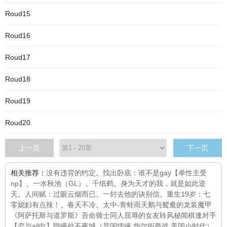
Roud15
Roud16
Roud17
Roud18
Roud19
Roud20
上一页
下一页
相关推荐：
没有违背的约定
、
找出卧底：谁不是gay【单性主受
np】
、
一水秋池（GL）
、
千纸鹤
、
身为天才的我，就是如此逆
天
、
人间赋：过眼云烟而已
、
一封去他的诀别信
、
重生19岁：七
零媳妇有点辣！
、
春天不冷
、
太中-青蛙雨
天鹅与鸳鸯的龙装魔甲
《阿萨托斯与道罗斯》
吾命骑士同人
屈辱的女友
聆风秘闻
棋逢对手
【恋与all向】隐瞒处
不夜城（异国情缘 华尔街商战 美国小时代）