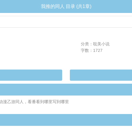
我推的同人 目录 (共1章)
分类：耽美小说
字数：1727
动漫乙游同人，看番看到哪里写到哪里