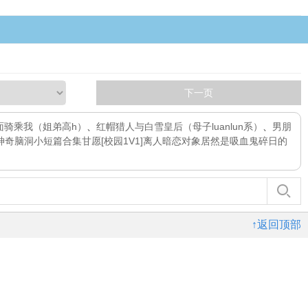
下一页
ie正面骑乘我（姐弟高h）
、
红帽猎人与白雪皇后（母子luanlun系）
、
男朋
神奇脑洞小短篇合集
甘愿[校园1V1]
离人
暗恋对象居然是吸血鬼
碎日的
↑返回顶部