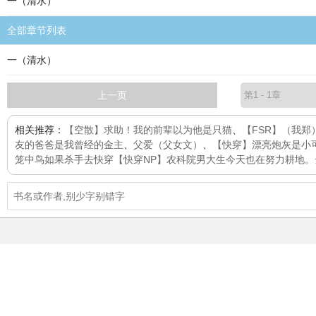
一（清水）
全部章节列表
一（清水）
上一页
相关推荐：
【空散】求助！我的前辈以为他是只猫
、
【FSR】（我郑
友的爸爸是我曾经的金主
、
父爱（父女文）
、
【快穿】漂亮炮灰是小
笼中鸟
如果杀手去快穿【快穿NP】
农科院男大生今天也在努力耕地。