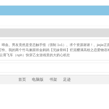
）啼血
、
男友竟然是变态触手怪（强制 1v1）
、
求个资源谢谢！
、
jiej
可怜
、
我的两个竹马兼跟班
金鹧鸪
【兄妹骨科】烂泥
樱满高校之恋爱物语
云霄飞车（nph）
快穿乙女游戏里的大奶心机壮
首页
电脑版
书架
足迹