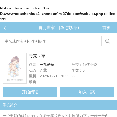
Notice
: Undefined offset: 0 in
D:\wwwroot\shenhua2_zhanqun\m.27dq.com\web\list.php
on line
131
青芫世家 目录 (共0章)
首页
青芫世家
作者：
一视若莫
分类：仙侠小说
状态：连载
字数：0
更新：2024-12-01 20:55:33
最新：
开始阅读
加入书架
手机简介
一个王朝的修仙小族，在陈子漠和族人的共同努力下，一步一步向