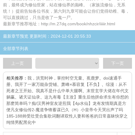
前，最终成为修仙世家，站在修仙界的巅峰。（家族流修仙，无系
统！）提前告知各位书友，第六到九章可能会让你们觉得幼稚、毒，
可以直接跳过，只当是收了一鬼一尸。
最新章节推荐地址：http://m.27dq.com/book/nhzcir/iiiiir.html
最新章节预览 更新时间：2024-12-01 20:55:33
全部章节列表
上一页
下一页
相关推荐：
我，洪荒时神，掌控时空无量
、
蕉鹿梦
、
doi速通手
册
、
我开了一家万能杂货铺
、
萧峰×慕容复【不负】
、
综漫：从不
死者之王开始
、
我真不是什么中单大腿啊
、
末世玄学大佬在年代文
躺赢
、
诸天证仙录
、
这九有毒
【主攻】重生后他拼命求生
有你想的
那麽简单吗？
痴/汉男神室友逆煎我
【4p水仙】龙有发情期真是方
便
凡女修仙传2-魔道争锋
蓄谋已久（H）
小皇帝今天哭出声了吗
185-188帅受壮受合集
歌词翻译
双性人妻和爸爸的日常
嘉昧
快穿之
纯情男配黑化中