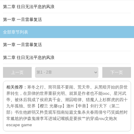
第二章 往日无法平息的风浪
第一章 一旦雷暴复活
全部章节列表
第一章 一旦雷暴复活
第二章 往日无法平息的风浪
上一页
下一页
相关推荐：
寒冬之行
、
简羽晨不要闹
、
荒天帝
、
从黑暗开始的异世
界转生，在异律的世界重获光明
、
就算是作者也不能ooc
、
星河武
帝
、
被休后我成了侯府真千金
、
潮囚暗律
、
猎魔人上杉辉虎的四十
九年孤独
、
世界【樱兰 光馨cp】激H
【申善】剑行天下（第二
部）
书生他娇弱又矜贵
观车指南
短篇文集
杀夫
春雨倩兮巧笑嫣然
时
常尴尬的伊森
鬼缠
李耳进城记
嘴贱是要挨艹的
穿成rou文炮灰
escape game