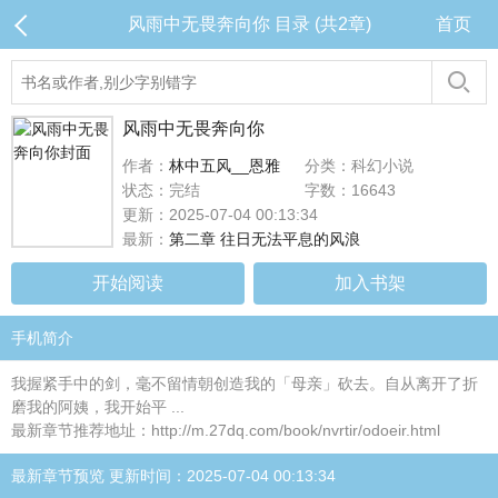
风雨中无畏奔向你 目录 (共2章)
首页
风雨中无畏奔向你
作者：
林中五风__恩雅
分类：科幻小说
状态：完结
字数：16643
更新：2025-07-04 00:13:34
最新：
第二章 往日无法平息的风浪
开始阅读
加入书架
手机简介
我握紧手中的剑，毫不留情朝创造我的「母亲」砍去。自从离开了折
磨我的阿姨，我开始平 ...
最新章节推荐地址：http://m.27dq.com/book/nvrtir/odoeir.html
最新章节预览 更新时间：2025-07-04 00:13:34