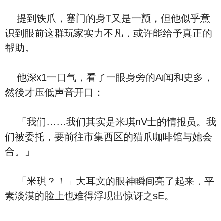
提到铁爪，塞门的身T又是一颤，但他似乎意
识到眼前这群玩家实力不凡，或许能给予真正的
帮助。
他深x1一口气，看了一眼身旁的Ai闻和史多，
然後才压低声音开口：
「我们……我们其实是米琪nV士的情报员。我
们被委托，要前往市集西区的猫爪咖啡馆与她会
合。」
「米琪？！」大耳文的眼神瞬间亮了起来，平
素淡漠的脸上也难得浮现出惊讶之sE。