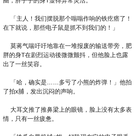
圈，胖乎乎的身T显得异常灵活。
「主人！我们摆脱那个嗡嗡作响的铁疙瘩了！
在下就说，那些电子鼠是抓不到我们的！」
莫蒋气喘吁吁地靠在一堆报废的输送带旁，肥
胖的身T在剧烈运动後微微颤抖，但他脸上也露
出了一丝笑容。
「哈，确实是……多亏了小熊的炸弹！」他拍
了拍x脯，发出沉闷的声响。
大耳文推了推鼻梁上的眼镜，脸上没有太多表
情，只有一丝疲惫。