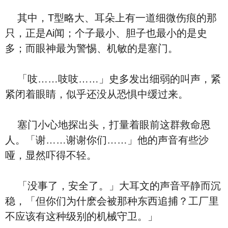
其中，T型略大、耳朵上有一道细微伤痕的那
只，正是Ai闻；个子最小、胆子也最小的是史
多；而眼神最为警惕、机敏的是塞门。
「吱……吱吱……」史多发出细弱的叫声，紧
紧闭着眼睛，似乎还没从恐惧中缓过来。
塞门小心地探出头，打量着眼前这群救命恩
人。「谢……谢谢你们……」他的声音有些沙
哑，显然吓得不轻。
「没事了，安全了。」大耳文的声音平静而沉
稳，「但你们为什麽会被那种东西追捕？工厂里
不应该有这种级别的机械守卫。」