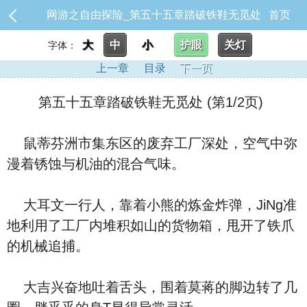
网游之自由探险_第五十五章踏破铁鞋无觅处
首页
大
中
小
护眼
关灯
字体：
上一章
目录
下一页
第五十五章踏破铁鞋无觅处 (第1/2页)
鼠蒂芬洲市集东区的废弃工厂深处，空气中弥
漫着锈蚀与机油的混合气味。
大耳文一行人，靠着小熊的炼金炸弹，JiNg准
地利用了工厂内堆积如山的货物箱，甩开了铁爪
的机械追捕。
大吉兴奋地吐着舌头，围着莫蒋的脚边转了几