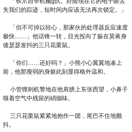
「铁爪自带机械g扰。好险现在它的电子眼丢
失我们的踪迹，短时间内应该无法再次锁定。」
「但不可掉以轻心，那家伙的处理器反应速度
极快……」他话锋一转，目光投向了躲在莫蒋身
後瑟瑟发抖的三只花栗鼠。
「你们……还好吗？」小熊小心翼翼地凑上
前，他那瘦弱的身躯此刻显得格外温和。
小管狸则机警地在他肩膀上东张西望，小鼻子
嗅着空气中残留的硝烟味。
三只花栗鼠紧紧地抱作一团，尾巴不住地颤
抖。