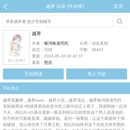
越界 目录 (共34章)
首页
越界
作者：
银河铁道托托
分类：综合其他
状态：完结
字数：96463
更新：2024-05-10 00:42:37
最新：
想念
开始阅读
加入书架
手机简介
越界笔趣阁，越界sodu，越界小说，越界顶点，越界银河铁道托托，
克制腹黑攻×纯情诱受他若想当世人眼中的正人君子，我便陪他一起演
下去。程以珩×任溪任溪第一眼见到程以珩就觉得这个男人该是他的。
但不料对方家庭美满，婚姻幸福。直到一场事故，让这个家庭终于彻
底破损，也让他也有了可乘之机。程以珩始终对这个对他另有所图的