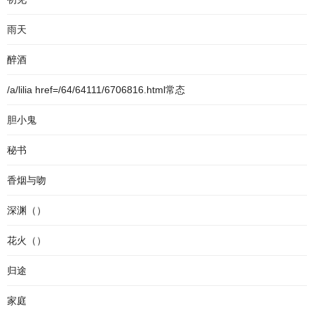
雨天
醉酒
/a/lilia href=/64/64111/6706816.html常态
胆小鬼
秘书
香烟与吻
深渊（）
花火（）
归途
家庭