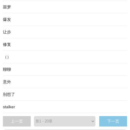
噩梦
爆发
让步
修复
（）
聊聊
意外
别想了
stalker
上一页
下一页