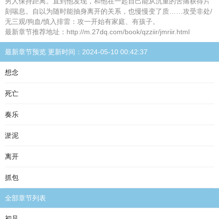
男人保持距离。直到他发现，和他在一起自己能从沉重的苦痛获得片
刻喘息。自以为随时能抽身离开的关系，也慢慢变了质……攻受非处/
无三观/狗血/慎入排雷：攻一开始有家庭、有孩子。
最新章节推荐地址：http://m.27dq.com/book/qzziir/jmriir.html
最新章节预览 更新时间：2024-05-10 00:42:37
想念
死亡
奏乐
淤泥
离开
抓包
全部章节列表
初见