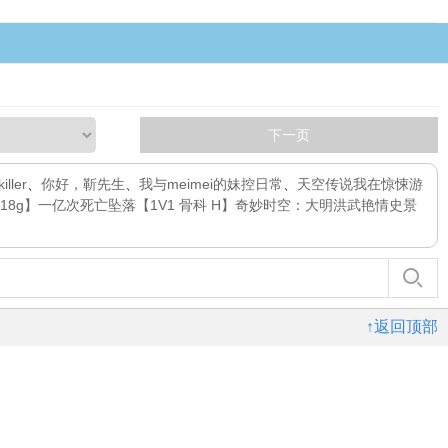
下一页
ller
、
你好，靳先生
、
我与meimei的妹控日常
、
天空传说
我在惊悚游
r18g】一亿次死亡
坠落【1V1 骨科 H】
奇妙时空：大明洪武艳情史
景
↑返回顶部