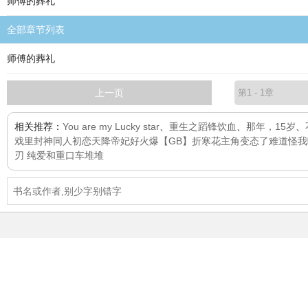
师傅的葬礼
全部章节列表
师傅的葬礼
上一页
相关推荐：
You are my Lucky star
、
重生之蹈锋饮血
、
那年，15岁
、
戏里封神同人
初恋
天降帝妃好火爆
【GB】折寒花
主角变态了难道怪我
刃 纯爱和重口车堆堆