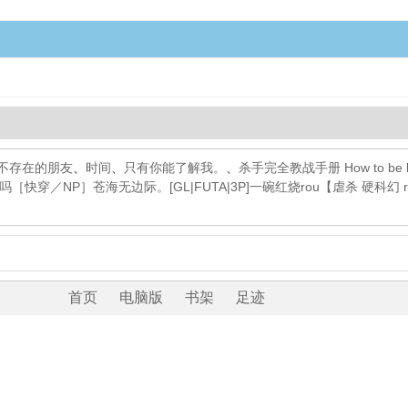
不存在的朋友
、
时间
、
只有你能了解我。
、
杀手完全教战手册 How to be ki
吗［快穿／NP］
苍海
无边际。[GL|FUTA|3P]
一碗红烧rou
【虐杀 硬科幻 
首页
电脑版
书架
足迹