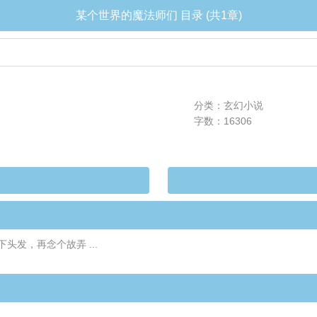
某个世界的魔法师们 目录 (共1章)
分类：玄幻小说
字数：16306
发，再念个故弄 ...