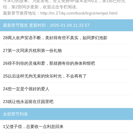
守本心的故事。为爱发电，全文免费NP版本是rou文，第1部已经完
结，第2部同步更新，欢迎点击专栏阅读。
最新章节推荐地址：http://m.27dq.com/book/trgcir/emjeir.html
最新章节预览 更新时间：2025-01-09 21:22:57
28两人欢声笑语不断，美好得有些不真实，如同梦幻泡影
27第一次同床共枕和第一份礼物
26得不到你的灵魂和爱，那就拥有你的身体和恨吧
25以后这样无拘无束的快乐时光，不会再有了
24您一定是个很好的爱人
23就让他永远留在庄园里吧
全部章节列表
1父债子偿，总要收一点利息回来