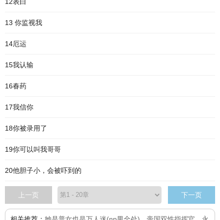
12表白
13 你监视我
14厄运
15我认输
16春药
17我信你
18你被录用了
19你可以叫我哥哥
20他胆子小，会被吓到的
上一页
下一页
相关推荐：
她是普女也是万人迷(np男全处)
、
帝国双性指挥官
、
永