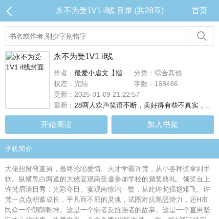
永不为受1V1 if线 目录 (共28章)
首页
永不为受1V1 if线
作者：
最爱小虐文【指挥官求推荐票】
分类：综合其他
状态：完结
字数：168466
更新：2025-01-09 21:22:57
最新：
28两人欢声笑语不断，美好得有些不真实，如同梦幻泡影
开始阅读
加入书架
手机简介
大佬想掰弯直男，最终沦陷爱情。天才学霸许梵，从小各种奖拿到手
软。纵横黑白两道的大佬宴观南受邀参加学校的颁奖典礼。领奖台上
许梵眉清目秀，光彩夺目。宴观南惊鸿一瞥，从此许梵插翅难飞。许
梵一点点积蓄成长，平凡而不屈的灵魂，试图对抗黑恶势力，还H市
民众一个朗朗乾坤。这是一个弱者反抗强者的故事。这是一个直男坚