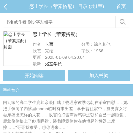
恋上学长（荤素搭配） 目录 (共1章)
首页
恋上学长（荤素搭配）
作者：
卡西
分类：综合其他
状态：完结
字数：1966
更新：2025-01-09 04:20:04
最新：
浴室学长
开始阅读
加入书架
手机简介
回到家的高二学生鹿茸亲眼目睹了物理家教季远朝在浴室自慰……她
把手伸向了内裤里mama临时有事出差，学长暂住家中，孤男寡女将
会摩擦出怎样的火花……以害怕打雷声诱惑季远朝和自己一起睡觉，
鹿茸偷偷换上了纱质睡裙，装着睡意偷偷在他博起的性器上摩
擦……“哥哥我难受，想你进来……”