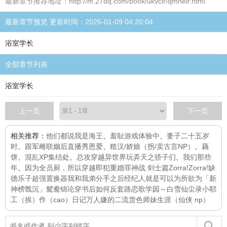
最新章节推荐地址：http://m.27dq.com/book/ukvcir/qmneir.html
最新章节预览 更新时间：2025-01-09 04:20:04
浴室学长
全部章节列表
浴室学长
上一页
下一页
相关推荐：
他们都说我是海王
、
羞耻游戏体验中
、
妻子二十五岁
时
、
跟军雌联姻后直播秀恩爱
、
糙汉/娇娘（拐/卖古言NP）
、
藕
饼
、
混乱XP集结处
、
总攻穿越异世界玩弄天之骄子们
、
我们那些
年
、
因为全员厨，所以穿越即犯重婚罪
神战 剑士篇
Zorra!Zorra!
缺
德乐子
超强置换器
我和我弟分手之后
经纪人就是可以为所欲为
「新
神榜戬沉」鸳鸯锦
论穿书后如何反套路
恋歌学园～
白雪仙尘录
小耶
工（挨）作（cao）日记
万人嫌的二流货色师妹生涯（仙侠 np）