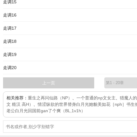
走调15
走调16
走调17
走调18
走调19
走调20
上一页
相关推荐：
重生之再问仙路（NP）
、
一个普通的np文女主
、
猎魔人的
文 糙汉 高H）
、
情涩纵欲的世界
替身白月光她貌美如花［nph］
书生
老公白月光回国前gan了个爽（BL,1v1h）