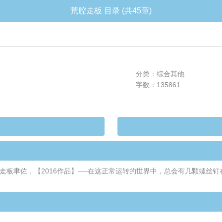
荒腔走板 目录 (共45章)
分类：综合其他
字数：135861
板聿佐，【2016作品】──在这正常运转的世界中，总会有几颗螺丝钉在不