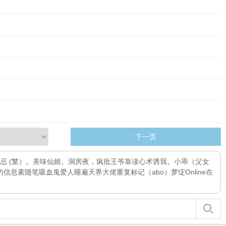
下一页
忌 (繁）
、
美味仙姬
、
洞房夜，疯批王爷靠读心术诱我
、
小乖（父女
的信息素
随笔
吸血鬼爱人
睡遍天界大佬
重复标记（abo）
梦绽Online
在