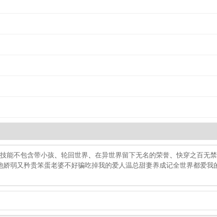
技能不包含带小孩
、
轮回世界
、
在异世界留下无名的荣誉
、
快穿之百无禁
他娇弱又矜贵
笨蛋老婆不好骗
吃掉我的爱人
温总甜妻养成记
全世界都爱我