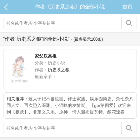
作者《历史系之狼》的全部小说
首页
“作者“历史系之狼”的全部小说” -
(最多显示100条)
家父汉高祖
分类：历史小说
作者：
历史系之狼
最新章节：
相关推荐：
这太子妃不当也罢
、
修士家族
、
娱乐圈简史
、
杂七杂八
同人文
、
再次堕入深渊
、
小猫咪的发情期
、
【gb/第四爱】欢迎来
到【极袄】
、
非定义关系
、
原神，情人遍布提瓦特
、
酿花逢春