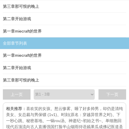
第三章那可恨的晚上
第二章开始游戏
第一章miecraft的世界
全部章节列表
第一章miecraft的世界
第二章开始游戏
第三章那可恨的晚上
上一页
下一页
相关推荐：
喜欢笑的女孩
、
愁云惨雾
、
睡了好多帅男，却仍是清纯
美女
、
女总裁与男保镖 (1v1)
、
时刻(原名：穿越异世界之时)
、
下
一秒心跳
、
秘密基地
、
一锅rou汤
、
神逝纪~初始之书~
、
单细胞
回
现代后顶流向古人直播强国打脸
半山烟雨待语嫣
果瓜成佛记
医道圣