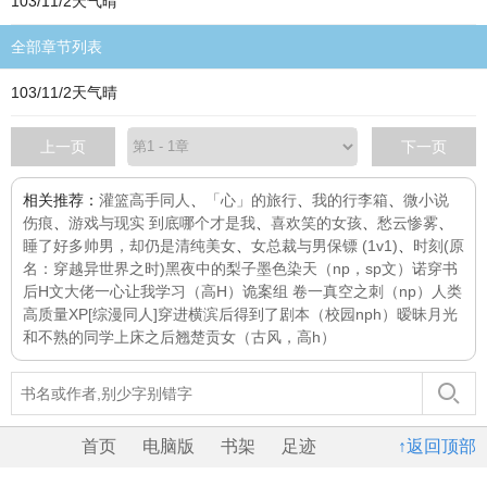
103/11/2天气晴
全部章节列表
103/11/2天气晴
上一页
下一页
相关推荐：
灌篮高手同人
、
「心」的旅行
、
我的行李箱
、
微小说
伤痕
、
游戏与现实 到底哪个才是我
、
喜欢笑的女孩
、
愁云惨雾
、
睡了好多帅男，却仍是清纯美女
、
女总裁与男保镖 (1v1)
、
时刻(原
名：穿越异世界之时)
黑夜中的梨子
墨色染天（np，sp文）
诺
穿书
后H文大佬一心让我学习（高H）
诡案组 卷一
真空之刺（np）
人类
高质量XP
[综漫同人]穿进横滨后得到了剧本
（校园nph）暧昧月光
和不熟的同学上床之后
翘楚
贡女（古风，高h）
首页
电脑版
书架
足迹
↑返回顶部