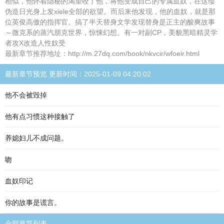
相似，他怀着隐秘的渴望咬了他，将他变成自己的专属血奴，在这缕
伪造日光身上发xiele全部的欲望。而后来他发现，他的血奴，就是那
位英俊高傲的指挥官。搞了半天替身文学发现替身是正主的酸爽故事
～微克系的蒸汽朋克世界，惊悚幻想。有一对副CP，美貌黑暗精灵学
者攻X改造人性奴受
最新章节推荐地址：http://m.27dq.com/book/nkvcir/wfoeir.html
最新章节预览 更新时间：2025-01-09 04:20:02
他不会被毁掉
他有点习惯这种接触了
养媳妇儿不成问题。
吻
血奴印记
你的故事是谎言。
全部章节列表