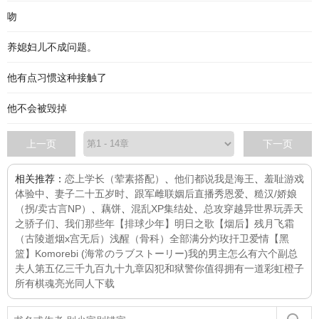
吻
养媳妇儿不成问题。
他有点习惯这种接触了
他不会被毁掉
上一页
下一页
相关推荐：
恋上学长（荤素搭配）
、
他们都说我是海王
、
羞耻游戏
体验中
、
妻子二十五岁时
、
跟军雌联姻后直播秀恩爱
、
糙汉/娇娘
（拐/卖古言NP）
、
藕饼
、
混乱XP集结处
、
总攻穿越异世界玩弄天
之骄子们
、
我们那些年
【排球少年】明日之歌
【烟后】残月飞霜
（古陵逝烟x宫无后）
浅醒（骨科）
全部满分
灼玫
扞卫爱情
【黑
篮】Komorebi (海常のラブストーリー)
我的男主怎么有六个
副总
夫人第五亿三千九百九十九章
囚犯和狱警
你值得拥有一道彩虹
橙子
所有棋魂亮光同人下载