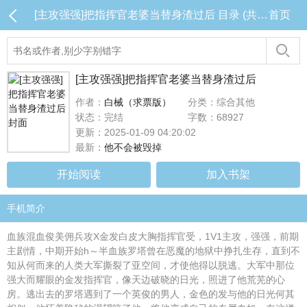
[主攻强强]把指挥官老婆当替身渣过后 目录 (共14章)
首页
[主攻强强]把指挥官老婆当替身渣过后
作者：
白械（求票版）
分类：综合其他
状态：完结
字数：68927
更新：2025-01-09 04:20:02
最新：
他不会被毁掉
开始阅读
加入书架
手机简介
血族混血俊美佣兵攻X金发白皮大胸指挥官受，1V1主攻，强强，前期
主剧情，中期开始h～半血族罗塔曾在恶魔的地狱中挣扎生存，直到不
知从何而来的人类大军撕裂了亚空间，才使他得以脱逃。大军中那位
强大而耀眼的金发指挥官，像天边破晓的日光，照进了他荒芜的心
房。逃出去的罗塔遇到了一个英俊的男人，金色的发与他的日光何其